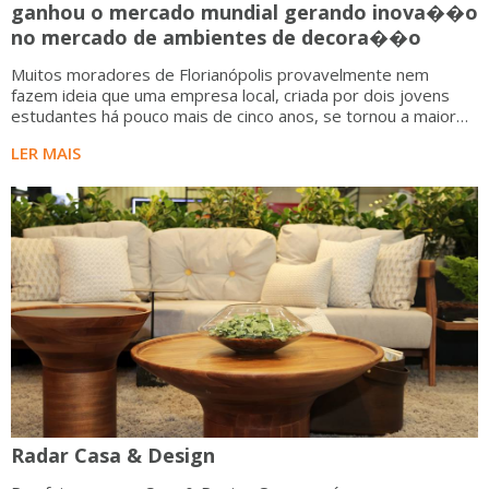
ganhou o mercado mundial gerando inova��o
no mercado de ambientes de decora��o
Muitos moradores de Florianópolis provavelmente nem
fazem ideia que uma empresa local, criada por dois jovens
estudantes há pouco mais de cinco anos, se tornou a maior
produtora de imagens geradas por computador (CGI) do
LER MAIS
mundo, especializada na criação de ambiente
Radar Casa & Design