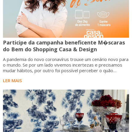
Participe da campanha beneficente M�scaras
do Bem do Shopping Casa & Design
A pandemia do novo coronavírus trouxe um cenário novo para
o mundo. Se por um lado vivemos incertezas e precisamos
mudar hábitos, por outro foi possível perceber o quão
importante é a ação do coletivo para o bem comum.
LER MAIS
Pensando em trazer