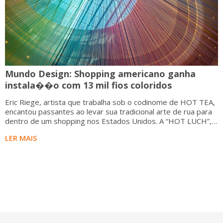
Mundo Design: Shopping americano ganha
instala��o com 13 mil fios coloridos
Eric Riege, artista que trabalha sob o codinome de HOT TEA,
encantou passantes ao levar sua tradicional arte de rua para
dentro de um shopping nos Estados Unidos. A “HOT LUCH”,
como foi batizada a instalação, é composta por 13 mil fios
LER MAIS
coloridos, com 18 metros