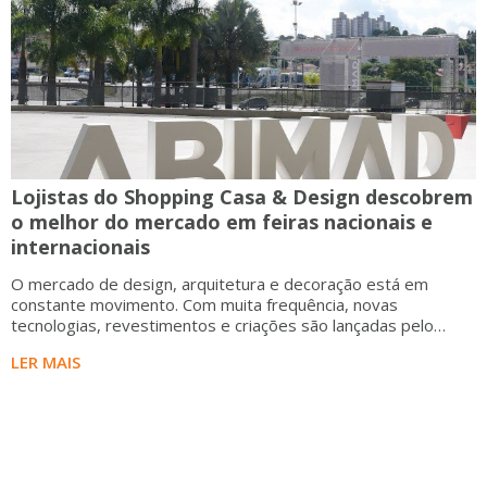
Lojistas do Shopping Casa & Design descobrem
o melhor do mercado em feiras nacionais e
internacionais
O mercado de design, arquitetura e decoração está em
constante movimento. Com muita frequência, novas
tecnologias, revestimentos e criações são lançadas pelo
mundo. São novidades capazes de deixar nossa casa e
LER MAIS
trabalho mais aconcheg