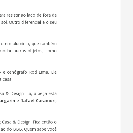
ra resistir ao lado de fora da
sol. Outro diferencial é o seu
osto em alumínio, que também
omodar outros objetos, como
to e cenógrafo Rod Lima. Ele
a casa.
sa & Design. Lá, a peça está
argarin
e R
afael Caramori
,
g Casa & Design. Fica então o
ais ao do BBB. Quem sabe você