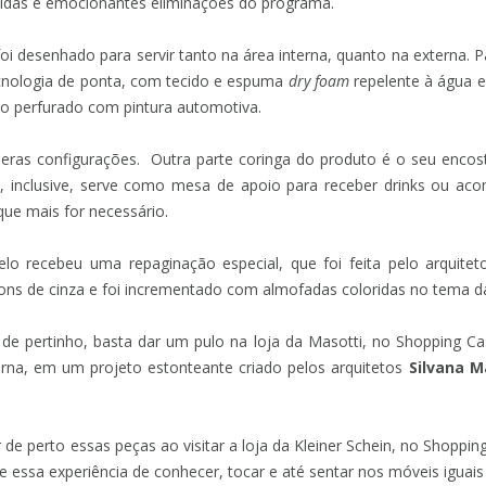
idas e emocionantes eliminações do programa.
foi desenhado para servir tanto na área interna, quanto na externa. Pa
ecnologia de ponta, com tecido e espuma
dry foam
repelente à água e 
o perfurado com pintura automotiva.
úmeras configurações. Outra parte coringa do produto é o seu enc
, inclusive, serve como mesa de apoio para receber drinks ou ac
que mais for necessário.
lo recebeu uma repaginação especial, que foi feita pelo arquite
ns de cinza e foi incrementado com almofadas coloridas no tema d
e pertinho, basta dar um pulo na loja da Masotti, no Shopping Ca
rna, em um projeto estonteante criado pelos arquitetos
Silvana M
 perto essas peças ao visitar a loja da Kleiner Schein, no Shoppin
ie essa experiência de conhecer, tocar e até sentar nos móveis igu