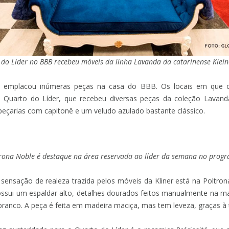
do Líder no BBB recebeu móveis da linha Lavanda da catarinense Klein
n
emplacou inúmeras peças na casa do BBB. Os locais em que 
Quarto do Líder, que recebeu diversas peças da coleção Lavanda
eçarias com capitonê e um veludo azulado bastante clássico.
rona Noble é destaque na área reservada ao líder da semana no prog
ensação de realeza trazida pelos móveis da Kliner está na Poltro
ui um espaldar alto, detalhes dourados feitos manualmente na ma
anco. A peça é feita em madeira maciça, mas tem leveza, graças à