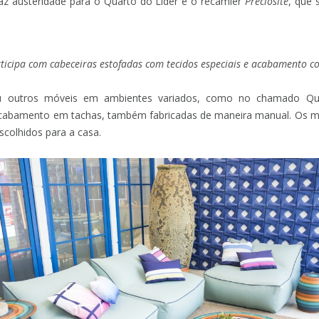
z austeridade para o Quarto do Líder é o recamier
Préciosité
, que 
ticipa com cabeceiras estofadas com tecidos especiais e acabamento 
 outros móveis em ambientes variados, como no chamado Qua
acabamento em tachas, também fabricadas de maneira manual. Os m
colhidos para a casa.