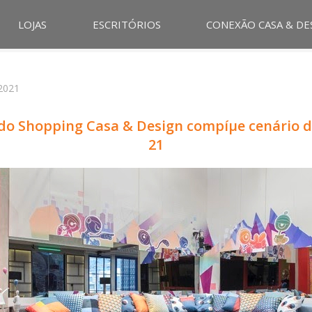
LOJAS
ESCRITÓRIOS
CONEXÃO CASA & DE
 2021
 do Shopping Casa & Design compíµe cenário d
21