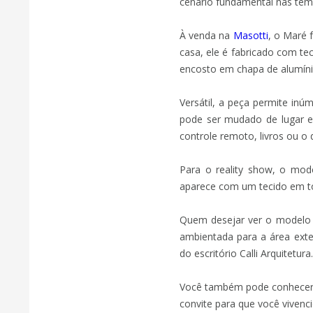
cenário fundamental nas tem
À venda na
Masotti
, o Maré 
casa, ele é fabricado com t
encosto em chapa de alumíni
Versátil, a peça permite in
pode ser mudado de lugar e
controle remoto, livros ou o 
Para o reality show, o mode
aparece com um tecido em to
Quem desejar ver o modelo d
ambientada para a área exte
do escritório Calli Arquitetura.
Você também pode conhecer de
convite para que você vivenc