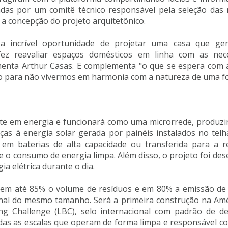
adas por um comitê técnico responsável pela seleção das
a concepção do projeto arquitetônico.
 a incrível oportunidade de projetar uma casa que ge
z reavaliar espaços domésticos em linha com as nece
enta Arthur Casas. E complementa "o que se espera com a
o para não vivermos em harmonia com a natureza de uma fo
ente em energia e funcionará como uma microrrede, produzi
ças à energia solar gerada por painéis instalados no telh
m baterias de alta capacidade ou transferida para a red
o consumo de energia limpa. Além disso, o projeto foi de
ia elétrica durante o dia.
r em até 85% o volume de resíduos e em 80% a emissão 
al do mesmo tamanho. Será a primeira construção na Amér
lding Challenge (LBC), selo internacional com padrão de
 todas as escalas que operam de forma limpa e responsável 