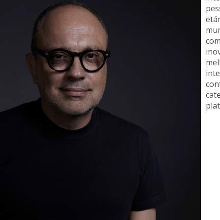
pes
etá
mun
co
ino
me
int
co
cat
pl