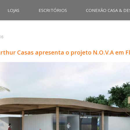
LOJAS
ESCRITÓRIOS
CONEXÃO CASA & DE
16
rthur Casas apresenta o projeto N.O.V.A em F