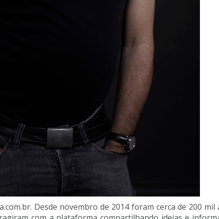
om.br. Desde novembro de 2014 foram cerca de 200 mil a
teragiram com a plataforma compartilhando ideias e informa