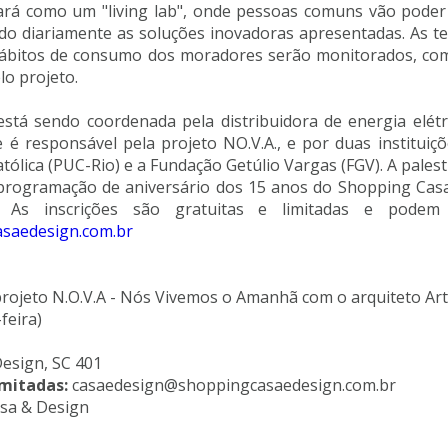
nará como um "living lab", onde pessoas comuns vão poder
ndo diariamente as soluções inovadoras apresentadas. As t
 hábitos de consumo dos moradores serão monitorados, com
lo projeto.
está sendo coordenada pela distribuidora de energia elétr
 é responsável pela projeto NO.V.A., e por duas instituiçõ
atólica (PUC-Rio) e a Fundação Getúlio Vargas (FGV). A pales
programação de aniversário dos 15 anos do Shopping Cas
. As inscrições são gratuitas e limitadas e podem
saedesign.com.br
projeto N.O.V.A - Nós Vivemos o Amanhã com o arquiteto Ar
feira)
Design, SC 401
limitadas:
casaedesign@shoppingcasaedesign.com.br
sa & Design