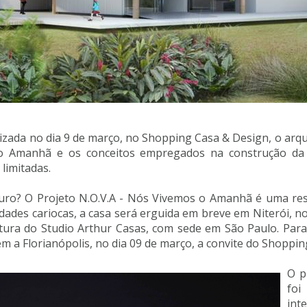
izada no dia 9 de março, no Shopping Casa & Design, o arqu
o Amanhã e os conceitos empregados na construção da c
 limitadas.
uro? O Projeto N.O.V.A - Nós Vivemos o Amanhã é uma res
ades cariocas, a casa será erguida em breve em Niterói, no
tura do Studio Arthur Casas, com sede em São Paulo. Para
m a Florianópolis, no dia 09 de março, a convite do Shoppi
O p
fo
in