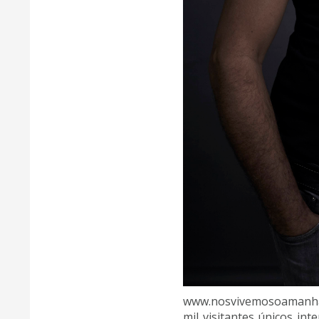
www.nosvivemosoamanha.c
mil visitantes únicos in