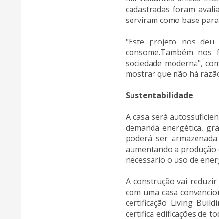
cadastradas foram avali
serviram como base para 
"Este projeto nos deu
consome.Também nos fe
sociedade moderna", com
mostrar que não há razã
Sustentabilidade
A casa será autossufici
demanda energética, gra
poderá ser armazenada e
aumentando a produção e 
necessário o uso de energ
A construção vai reduzi
com uma casa convencion
certificação Living Bui
certifica edificações de